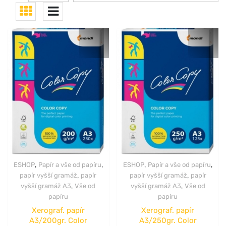
,
,
,
,
ESHOP
Papír a vše od papíru
ESHOP
Papír a vše od papíru
,
,
papír vyšší gramáž
papír
papír vyšší gramáž
papír
,
,
vyšší gramáž A3
Vše od
vyšší gramáž A3
Vše od
papíru
papíru
Xerograf. papír
Xerograf. papír
A3/200gr. Color
A3/250gr. Color