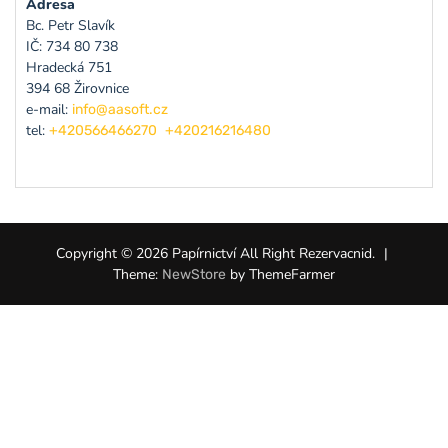
Adresa
Bc. Petr Slavík
IČ: 734 80 738
Hradecká 751
394 68 Žirovnice
e-mail:
info@aasoft.cz
tel:
+420566466270
+420216216480
Copyright © 2026 Papírnictví All Right Rezervacnid.
|
Theme:
by ThemeFarmer
NewStore