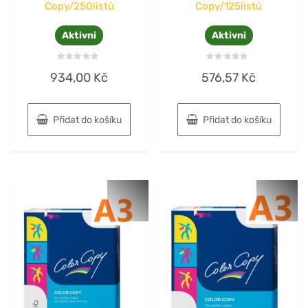
Copy/250listů
Copy/125listů
Aktivni
Aktivni
Hodnocení
Hodnocení
934,00
Kč
576,57
Kč
0
0
z
z
5
5
Přidat do košíku
Přidat do košíku