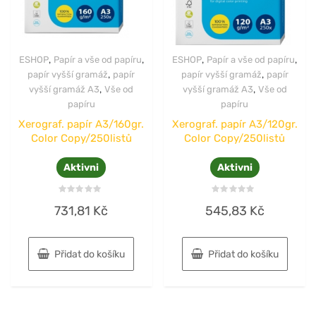
,
,
,
,
ESHOP
Papír a vše od papíru
ESHOP
Papír a vše od papíru
,
,
papír vyšší gramáž
papír
papír vyšší gramáž
papír
,
,
vyšší gramáž A3
Vše od
vyšší gramáž A3
Vše od
papíru
papíru
Xerograf. papír A3/160gr.
Xerograf. papír A3/120gr.
Color Copy/250listů
Color Copy/250listů
Aktivni
Aktivni
Hodnocení
Hodnocení
731,81
Kč
545,83
Kč
0
0
z
z
5
5
Přidat do košíku
Přidat do košíku