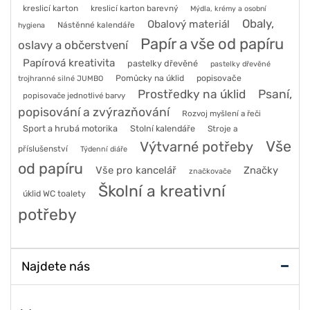
kreslicí karton
kreslicí karton barevný
Mýdla, krémy a osobní
Obaly,
Obalový materiál
Nástěnné kalendáře
hygiena
Papír a vše od papíru
oslavy a občerstvení
Papírová kreativita
pastelky dřevěné
pastelky dřevěné
Pomůcky na úklid
popisovače
trojhranné silné JUMBO
Prostředky na úklid
Psaní,
popisovače jednotlivé barvy
popisování a zvýrazňování
Rozvoj myšlení a řeči
Sport a hrubá motorika
Stolní kalendáře
Stroje a
Vše
Výtvarné potřeby
příslušenství
Týdenní diáře
od papíru
Vše pro kancelář
Značky
značkovače
Školní a kreativní
úklid WC toalety
potřeby
Najdete nás