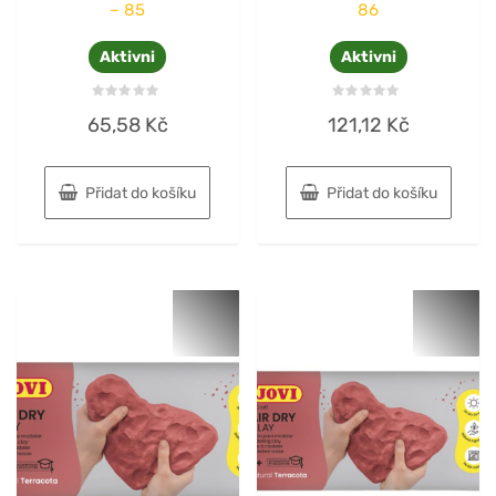
– 85
86
Aktivni
Aktivni
Hodnocení
Hodnocení
65,58
Kč
121,12
Kč
0
0
z
z
5
5
Přidat do košíku
Přidat do košíku