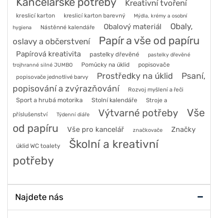
Kancelářské potřeby
Kreativní tvoření
kreslicí karton
kreslicí karton barevný
Mýdla, krémy a osobní
Obaly,
Obalový materiál
Nástěnné kalendáře
hygiena
Papír a vše od papíru
oslavy a občerstvení
Papírová kreativita
pastelky dřevěné
pastelky dřevěné
Pomůcky na úklid
popisovače
trojhranné silné JUMBO
Prostředky na úklid
Psaní,
popisovače jednotlivé barvy
popisování a zvýrazňování
Rozvoj myšlení a řeči
Sport a hrubá motorika
Stolní kalendáře
Stroje a
Vše
Výtvarné potřeby
příslušenství
Týdenní diáře
od papíru
Vše pro kancelář
Značky
značkovače
Školní a kreativní
úklid WC toalety
potřeby
Najdete nás