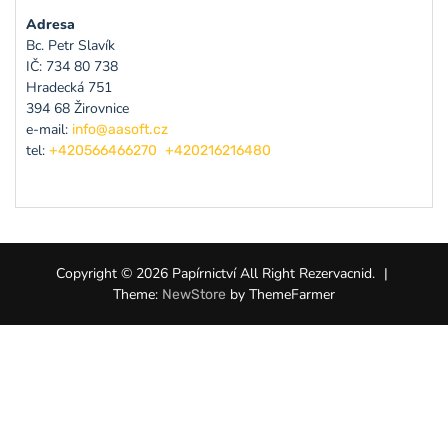
Adresa
Bc. Petr Slavík
IČ: 734 80 738
Hradecká 751
394 68 Žirovnice
e-mail:
info@aasoft.cz
tel:
+420566466270
+420216216480
Copyright © 2026 Papírnictví All Right Rezervacnid.
|
Theme:
by ThemeFarmer
NewStore