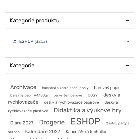
Kategorie produktu
(3213)
ESHOP
Kategorie
Archivace
barevný papír
Balanční a koordinační prvky
desky a
barevný papír A4/80gr
barvy temperové
COSY
rychlovazače
desky a rychlovazače papírové
desky a
Didaktika a výukové hry
rychlovazače plastové
ESHOP
Drogerie
Diáře 2027
Gastro, párty a
Kalendáře 2027
Kancelářská technika
sezóna