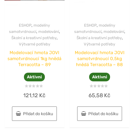
,
,
ESHOP
modelíny
ESHOP
modelíny
,
,
,
,
samotvrdnoucí
modelování
samotvrdnoucí
modelování
,
,
Školní a kreativní potřeby
Školní a kreativní potřeby
Výtvarné potřeby
Výtvarné potřeby
Modelovací hmota JOVI
Modelovací hmota JOVI
samotvrdnoucí 1kg hnědá
samotvrdnoucí 0,5kg
Terracotta – 89
hnědá Terracotta – 88
Aktivni
Aktivni
Hodnocení
Hodnocení
121,12
Kč
65,58
Kč
0
0
z
z
5
5
Přidat do košíku
Přidat do košíku