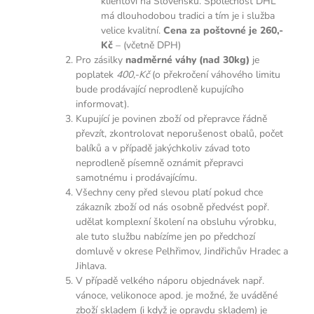
klientovi na Slovensku. Společnost DHL
má dlouhodobou tradici a tím je i služba
velice kvalitní.
Cena za poštovné je 260,-
Kč
– (včetně DPH)
Pro zásilky
nadměrné váhy (nad 30kg)
je
poplatek
400,-Kč
(o překročení váhového limitu
bude prodávající neprodleně kupujícího
informovat).
Kupující je povinen zboží od přepravce řádně
převzít, zkontrolovat neporušenost obalů, počet
balíků a v případě jakýchkoliv závad toto
neprodleně písemně oznámit přepravci
samotnému i prodávajícímu.
Všechny ceny před slevou platí pokud chce
zákazník zboží od nás osobně předvést popř.
udělat komplexní školení na obsluhu výrobku,
ale tuto službu nabízíme jen po předchozí
domluvě v okrese Pelhřimov, Jindřichův Hradec a
Jihlava.
V případě velkého náporu objednávek např.
vánoce, velikonoce apod. je možné, že uváděné
zboží skladem (i když je opravdu skladem) je