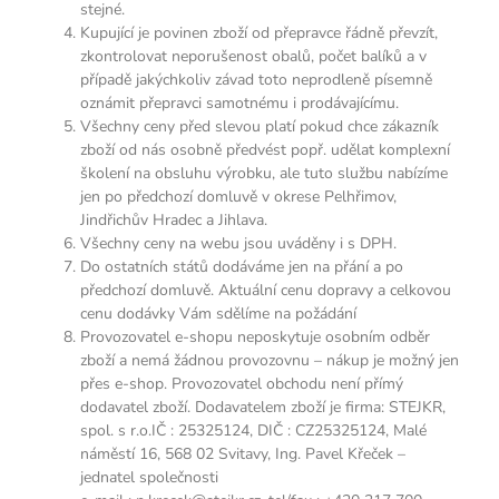
stejné.
Kupující je povinen zboží od přepravce řádně převzít,
zkontrolovat neporušenost obalů, počet balíků a v
případě jakýchkoliv závad toto neprodleně písemně
oznámit přepravci samotnému i prodávajícímu.
Všechny ceny před slevou platí pokud chce zákazník
zboží od nás osobně předvést popř. udělat komplexní
školení na obsluhu výrobku, ale tuto službu nabízíme
jen po předchozí domluvě v okrese Pelhřimov,
Jindřichův Hradec a Jihlava.
Všechny ceny na webu jsou uváděny i s DPH.
Do ostatních států dodáváme jen na přání a po
předchozí domluvě. Aktuální cenu dopravy a celkovou
cenu dodávky Vám sdělíme na požádání
Provozovatel e-shopu neposkytuje osobním odběr
zboží a nemá žádnou provozovnu – nákup je možný jen
přes e-shop. Provozovatel obchodu není přímý
dodavatel zboží. Dodavatelem zboží je firma: STEJKR,
spol. s r.o.IČ : 25325124, DIČ : CZ25325124, Malé
náměstí 16, 568 02 Svitavy, Ing. Pavel Křeček –
jednatel společnosti