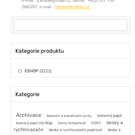
e-mail : p.krecek@stejkr.cz, tel/fax : +420 317 700
266/267, e-mail :
obchod@stejkr.cz
Vyhledat for:
Kategorie produktu
(3221)
ESHOP
Kategorie
Archivace
barevný papír
Balanční a koordinační prvky
desky a
barevný papír A4/80gr
barvy temperové
COSY
rychlovazače
desky a rychlovazače papírové
desky a