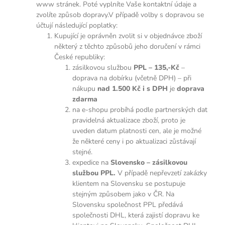
www stránek. Poté vyplníte Vaše kontaktní údaje a
zvolíte způsob dopravy.V případě volby s dopravou se
účtují následující poplatky:
Kupující je oprávněn zvolit si v objednávce zboží
některý z těchto způsobů jeho doručení v rámci
České republiky:
zásilkovou službou
PPL – 135,-Kč
–
doprava na dobírku (včetně DPH) – při
nákupu
nad 1.500 Kč i s DPH
je
doprava
zdarma
na e-shopu probíhá podle partnerských dat
pravidelná aktualizace zboží, proto je
uveden datum platnosti cen, ale je možné
že některé ceny i po aktualizaci zůstávají
stejné.
expedice na
Slovensko – zásilkovou
službou PPL.
V případě nepřevzetí zakázky
klientem na Slovensku se postupuje
stejným způsobem jako v ČR. Na
Slovensku společnost PPL předává
společnosti DHL, která zajistí dopravu ke