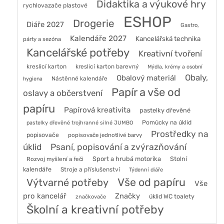
Didaktika a výukové hry
rychlovazače plastové
ESHOP
Drogerie
Diáře 2027
Gastro,
Kalendáře 2027
Kancelářská technika
párty a sezóna
Kancelářské potřeby
Kreativní tvoření
kreslicí karton
kreslicí karton barevný
Mýdla, krémy a osobní
Obaly,
Obalový materiál
Nástěnné kalendáře
hygiena
Papír a vše od
oslavy a občerstvení
papíru
Papírová kreativita
pastelky dřevěné
Pomůcky na úklid
pastelky dřevěné trojhranné silné JUMBO
Prostředky na
popisovače
popisovače jednotlivé barvy
úklid
Psaní, popisování a zvýrazňování
Sport a hrubá motorika
Stolní
Rozvoj myšlení a řeči
kalendáře
Stroje a příslušenství
Týdenní diáře
Vše od papíru
Výtvarné potřeby
Vše
pro kancelář
Značky
úklid WC toalety
značkovače
Školní a kreativní potřeby