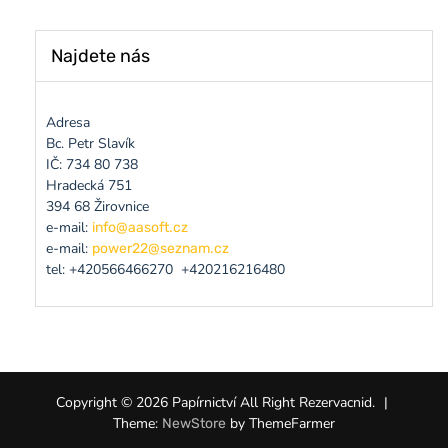
Najdete nás
Adresa
Bc. Petr Slavík
IČ: 734 80 738
Hradecká 751
394 68 Žirovnice
e-mail:
info@aasoft.cz
e-mail:
power22@seznam.cz
tel: +420566466270 +420216216480
Copyright © 2026 Papírnictví All Right Rezervacnid.
|
Theme:
by ThemeFarmer
NewStore