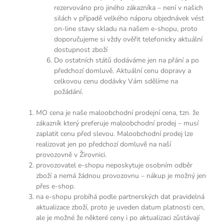
rezervováno pro jiného zákazníka – není v našich
silách v případě velkého náporu objednávek vést
on-line stavy skladu na našem e-shopu, proto
doporučujeme si vždy ověřit telefonicky aktuální
dostupnost zboží
Do ostatních států dodáváme jen na přání a po
předchozí domluvě. Aktuální cenu dopravy a
celkovou cenu dodávky Vám sdělíme na
požádání.
MO cena je naše maloobchodní prodejní cena, tzn. že
zákazník který preferuje maloobchodní prodej – musí
zaplatit cenu před slevou. Maloobchodní prodej lze
realizovat jen po předchozí domluvě na naší
provozovně v Žirovnici.
provozovatel e-shopu neposkytuje osobním odběr
zboží a nemá žádnou provozovnu – nákup je možný jen
přes e-shop.
na e-shopu probíhá podle partnerských dat pravidelná
aktualizace zboží, proto je uveden datum platnosti cen,
ale je možné že některé ceny i po aktualizaci zůstávají