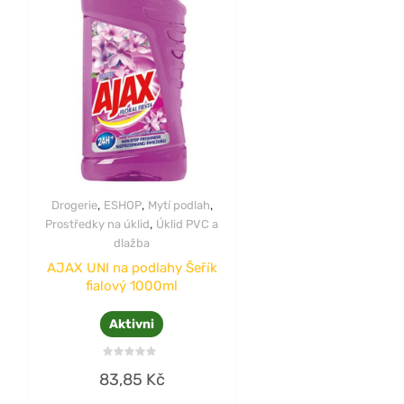
,
,
,
Drogerie
ESHOP
Mytí podlah
,
Prostředky na úklid
Úklid PVC a
dlažba
AJAX UNI na podlahy Šeřík
fialový 1000ml
Aktivni
Hodnocení
83,85
Kč
0
z
5