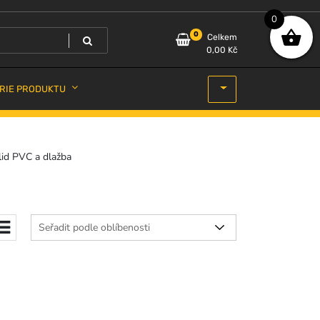
0
0
Celkem
0,00
Kč
RIE PRODUKTU
id PVC a dlažba