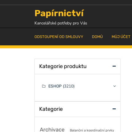
Skip
to
Papírnictví
content
Kancelářské potřeby pro Vás
ODSTOUPENÍ OD SMLOUVY
DOMŮ
MŮJ ÚČET
Kategorie produktu
(3210)
ESHOP
Kategorie
Archivace
Balanční a koordinační prvky