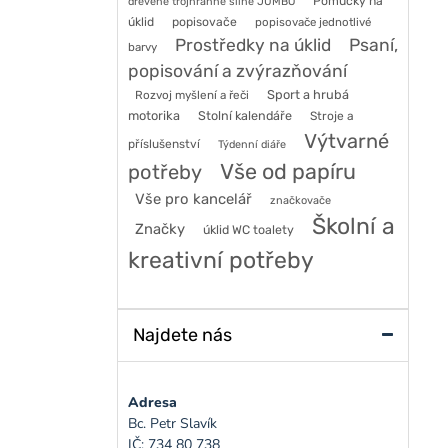
Pomůcky na
dřevěné trojhranné silné JUMBO
úklid
popisovače
popisovače jednotlivé
Prostředky na úklid
Psaní,
barvy
popisování a zvýrazňování
Sport a hrubá
Rozvoj myšlení a řeči
motorika
Stolní kalendáře
Stroje a
Výtvarné
příslušenství
Týdenní diáře
Vše od papíru
potřeby
Vše pro kancelář
značkovače
Školní a
Značky
úklid WC toalety
kreativní potřeby
Najdete nás
Adresa
Bc. Petr Slavík
IČ: 734 80 738