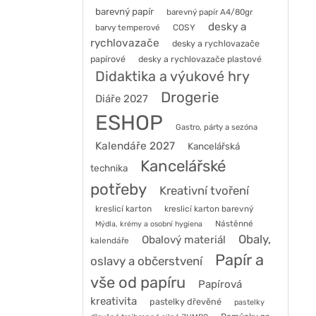
barevný papír
barevný papír A4/80gr
desky a
barvy temperové
COSY
rychlovazače
desky a rychlovazače
papírové
desky a rychlovazače plastové
Didaktika a výukové hry
Drogerie
Diáře 2027
ESHOP
Gastro, párty a sezóna
Kalendáře 2027
Kancelářská
Kancelářské
technika
potřeby
Kreativní tvoření
kreslicí karton
kreslicí karton barevný
Nástěnné
Mýdla, krémy a osobní hygiena
Obaly,
Obalový materiál
kalendáře
Papír a
oslavy a občerstvení
vše od papíru
Papírová
kreativita
pastelky dřevěné
pastelky