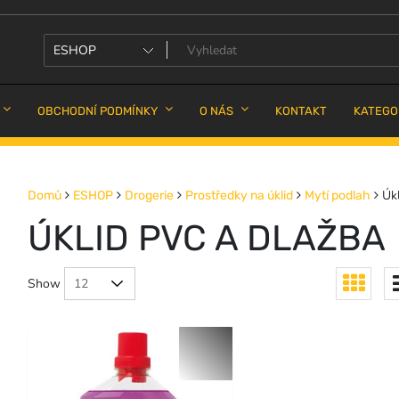
OBCHODNÍ PODMÍNKY
O NÁS
KONTAKT
KATEGO
Úkl
Domů
ESHOP
Drogerie
Prostředky na úklid
Mytí podlah
ÚKLID PVC A DLAŽBA
Show